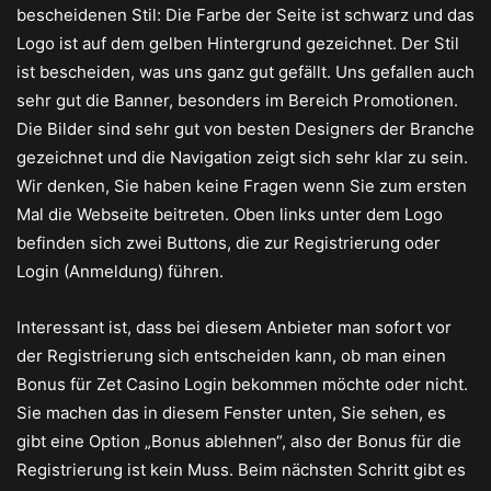
bescheidenen Stil: Die Farbe der Seite ist schwarz und das
Logo ist auf dem gelben Hintergrund gezeichnet. Der Stil
ist bescheiden, was uns ganz gut gefällt. Uns gefallen auch
sehr gut die Banner, besonders im Bereich Promotionen.
Die Bilder sind sehr gut von besten Designers der Branche
gezeichnet und die Navigation zeigt sich sehr klar zu sein.
Wir denken, Sie haben keine Fragen wenn Sie zum ersten
Mal die Webseite beitreten. Oben links unter dem Logo
befinden sich zwei Buttons, die zur Registrierung oder
Login (Anmeldung) führen.
Interessant ist, dass bei diesem Anbieter man sofort vor
der Registrierung sich entscheiden kann, ob man einen
Bonus für Zet Casino Login bekommen möchte oder nicht.
Sie machen das in diesem Fenster unten, Sie sehen, es
gibt eine Option „Bonus ablehnen“, also der Bonus für die
Registrierung ist kein Muss. Beim nächsten Schritt gibt es