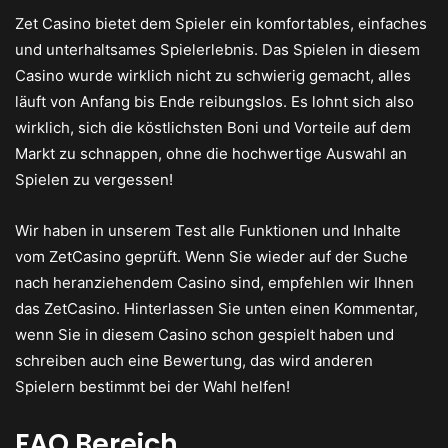
Zet Casino bietet dem Spieler ein komfortables, einfaches
und unterhaltsames Spielerlebnis. Das Spielen in diesem
Casino wurde wirklich nicht zu schwierig gemacht, alles
läuft von Anfang bis Ende reibungslos. Es lohnt sich also
wirklich, sich die köstlichsten Boni und Vorteile auf dem
Markt zu schnappen, ohne die hochwertige Auswahl an
Spielen zu vergessen!
Wir haben in unserem Test alle Funktionen und Inhalte
vom ZetCasino geprüft. Wenn Sie wieder auf der Suche
nach heranziehendem Casino sind, empfehlen wir Ihnen
das ZetCasino. Hinterlassen Sie unten einen Kommentar,
wenn Sie in diesem Casino schon gespielt haben und
schreiben auch eine Bewertung, das wird anderen
Spielern bestimmt bei der Wahl helfen!
FAQ Bereich