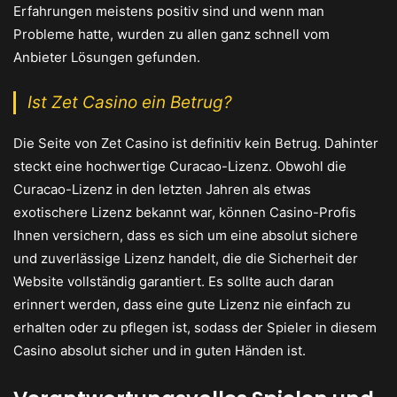
Erfahrungen meistens positiv sind und wenn man
Probleme hatte, wurden zu allen ganz schnell vom
Anbieter Lösungen gefunden.
Ist Zet Casino ein Betrug?
Die Seite von Zet Casino ist definitiv kein Betrug. Dahinter
steckt eine hochwertige Curacao-Lizenz. Obwohl die
Curacao-Lizenz in den letzten Jahren als etwas
exotischere Lizenz bekannt war, können Casino-Profis
Ihnen versichern, dass es sich um eine absolut sichere
und zuverlässige Lizenz handelt, die die Sicherheit der
Website vollständig garantiert. Es sollte auch daran
erinnert werden, dass eine gute Lizenz nie einfach zu
erhalten oder zu pflegen ist, sodass der Spieler in diesem
Casino absolut sicher und in guten Händen ist.