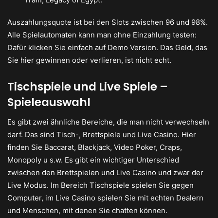
Auszahlungsquote ist bei den Slots zwischen 96 und 98%.
Alle Spielautomaten kann man ohne Einzahlung testen:
Dafür klicken Sie einfach auf Demo Version. Das Geld, das
Sie hier gewinnen oder verlieren, ist nicht echt.
Tischspiele und Live Spiele –
Spieleauswahl
Es gibt zwei ähnliche Bereiche, die man nicht verwechseln
darf. Das sind Tisch-, Brettspiele und Live Casino. Hier
finden Sie Baccarat, Blackjack, Video Poker, Craps,
Monopoly u s.w. Es gibt ein wichtiger Unterschied
zwischen den Brettspielen und Live Casino und zwar der
Live Modus. Im Bereich Tischspiele spielen Sie gegen
Computer, im Live Casino spielen Sie mit echten Dealern
und Menschen, mit denen Sie chatten können.