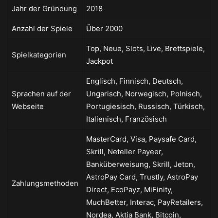
Jahr der Gründung
2018
Anzahl der Spiele
Über 2000
Top, Neue, Slots, Live, Brettspiele,
Spielkategorien
Jackpot
Englisch, Finnisch, Deutsch,
Sprachen auf der
Ungarisch, Norwegisch, Polnisch,
Webseite
Portugiesisch, Russisch, Türkisch,
Italienisch, Französisch
MasterCard, Visa, Paysafe Card,
Skrill, Neteller Payeer,
Banküberweisung, Skrill, Jeton,
AstroPay Card, Trustly, AstroPay
Zahlungsmethoden
Direct, EcoPayz, MiFinity,
MuchBetter, Interac, PayRetailers,
Nordea, Aktia Bank, Bitcoin,