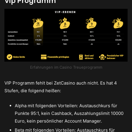
Vip Programm
Erfahrungen im Casino Treueprogramm
VIP Programm fehlt bei ZetCasino auch nicht. Es hat 4
Stufen, die folgend heißen:
Alpha mit folgenden Vorteilen: Austauschkurs für
Punkte 95:1, kein Cashback, Auszahlungslimit 10000
Euro, kein persönlicher Account Manager.
Beta mit folgenden Vorteilen: Austauschkurs für