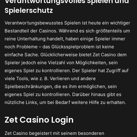
Verantwortungsvolles Spielen und
Spielerschutz
Verantwortungsbewusstes Spielen ist heute ein wichtiger
Bestandteil der Casinos. Während es sich größtenteils um
reine Unterhaltung handelt, haben einige Spieler immer
noch Probleme – das Glücksspielproblem ist keine
einfache Sache. Glücklicherweise bietet Zet Casino dem
Spieler jedoch eine Vielzahl von Möglichkeiten, sein
eigenes Spiel zu kontrollieren. Der Spieler hat Zugriff auf
viele Tools, wie z. B. Verlieren und andere
Spielbeschränkungen, die es ihm ermöglichen, sein
eigenes Spiel zu kontrollieren. Darüber hinaus gibt es
nützliche Links, um bei Bedarf weitere Hilfe zu erhalten.
Zet Casino Login
Zet Casino begeistert mit seinem besonderen