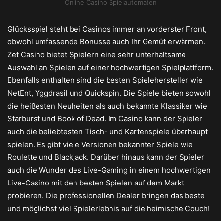
Online Casino Spielautomaten
Glücksspiel steht bei Casinos immer an vorderster Front,
obwohl umfassende Bonusse auch Ihr Gemüt erwärmen.
Zet Casino bietet Spielern eine sehr unterhaltsame
Auswahl an Spielen auf einer hochwertigen Spielplattform.
Ebenfalls enthalten sind die besten Spielehersteller wie
NetEnt, Yggdrasil und Quickspin. Die Spiele bieten sowohl
die heißesten Neuheiten als auch bekannte Klassiker wie
Starburst und Book of Dead. Im Casino kann der Spieler
auch die beliebtesten Tisch- und Kartenspiele überhaupt
spielen. Es gibt viele Versionen bekannter Spiele wie
Roulette und Blackjack. Darüber hinaus kann der Spieler
auch die Wunder des Live-Gaming in einem hochwertigen
Live-Casino mit den besten Spielen auf dem Markt
probieren. Die professionellen Dealer bringen das beste
und möglichst viel Spielerlebnis auf die heimische Couch!