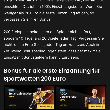
so groß sein wird. Die Größe hängt davon ab, wie viel Sie
einzahlen. Das ist ein 100% Einzahlungsbonus. Wenn Sie
weniger als 20 Euro die erste Einzahlung tätigen, so
verpassen Sie Ihren Bonus.
200 Freispiele bekommen die Spieler nicht sofort,
sondern 10 Tage lang 20 Spiele jeden Tag. Vergessen Sie
nicht, diese Free Spins jeden Tag umzusetzen. Auch in
ZetCasino Bonusbedingungen steht, dass der maximale
Einsatz mit Bonusgeldern kann 5 Euro sein.
Bonus für die erste Einzahlung für
Sportwetten 200 Euro