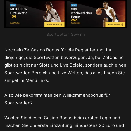
Sportwetten Gewinn
Noch ein ZetCasino Bonus für die Registrierung, für
diejenige, die Sportwetten bevorzugen. Ja, bei ZetCasino
gibt es nicht nur Slots und Live Spiele, sondern auch einen
Sportwetten Bereich und Live Wetten, das alles finden Sie
simpel im Menü links.
Also wie bekommt man den Willkommensbonus für
Sportwetten?
Wählen Sie diesen Casino Bonus beim ersten Login und
machen Sie die erste Einzahlung mindestens 20 Euro und